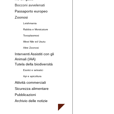
Bocconi avvelenati
Passaporto europeo
Zoonosi
Leishmania
Rabbia e Morsicature
Toxoplasmosi
West Nile ed Usutu
Altre Zoonosi
Interventi Assistiti con gli
Animali (IAA)
Tutela della biodiversità
Esotici e selvatici
Api e apicoltura
Attività commerciali
Sicurezza alimentare
Pubblicazioni
Archivio delle notizie