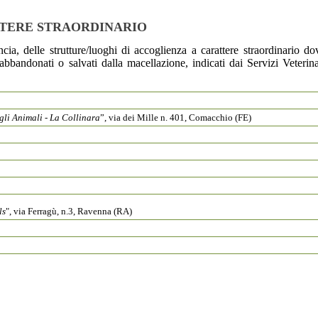
TERE STRAORDINARIO
cia, delle strutture/luoghi di accoglienza a carattere straordinario do
abbandonati o salvati dalla macellazione, indicati dai Servizi Veterina
gli Animali - La Collinara
”, via dei Mille n. 401, Comacchio (FE)
ls
", via Ferragù, n.3, Ravenna (RA)