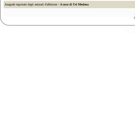
Anagrafe regionale degli animali d'affezione -
A cura di Usl Modena
DNN Sk