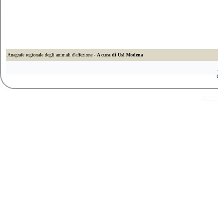
Anagrafe regionale degli animali d'affezione -
A cura di Usl Modena
DNN Sk