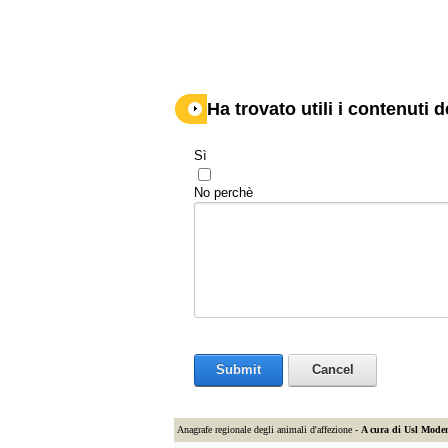
Ha trovato utili i contenuti 
Sì
No perchè
Submit
Cancel
Anagrafe regionale degli animali d'affezione -
A cura di Usl Mode