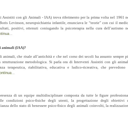
i Assistiti con gli Animali - IAA) trova riferimento per la prima volta nel 1961 n
 Boris Levinson, neuropsichiatria infantile, enunciava le “teorie” con cui il medi
sultati, positivi, ottenuti coniugando la psicoterapia nella cura dell’autismo n
tinua...
li animali (IAA)?
i animali, che risale all’antichità e che nel corso dei secoli ha assunto sempre p
strutturazione metodologica. Si parla ora di Interventi Assistiti con gli animal
za terapeutica, riabilitativa, educativa e ludico-ricreativa, che prevedono 
ontinua...
 presenza di un equipe multidisciplinare composta da tutte le figure professiona
lle condizioni psico-fisiche degli utenti, la progettazione degli obiettivi 
anza dello stato di benessere psico-fisico degli animali coinvolti, la realizzazio