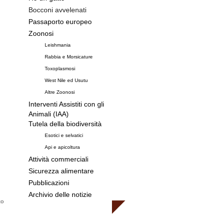
Bocconi avvelenati
Passaporto europeo
Zoonosi
Leishmania
Rabbia e Morsicature
Toxoplasmosi
West Nile ed Usutu
Altre Zoonosi
Interventi Assistiti con gli
Animali (IAA)
Tutela della biodiversità
Esotici e selvatici
Api e apicoltura
Attività commerciali
Sicurezza alimentare
Pubblicazioni
Archivio delle notizie
to