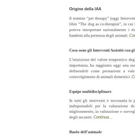
Origine della IAA
Il termine “pet therapy” (oggi Intervent
libro “The dog as co-therapist”, in cui
poteva interpretare razionalmente i ri
bambini alla presenza degli animali.
Con
Cosa sono gli Interventi Assistiti con g
L’intuizione del valore terapeutico degl
importanza, ha raggiunto oggi una sua 
definendoli come prestazioni a valen
coinvolgimento di animali domestici.
C
Equipe multidisciplinare
In tutti gli interventi è necessaria la
indispensabili per la valutazione de
miglioramento, la valutazione e sorvegli
degli incontri.
Continua...
Ruolo dell’animale