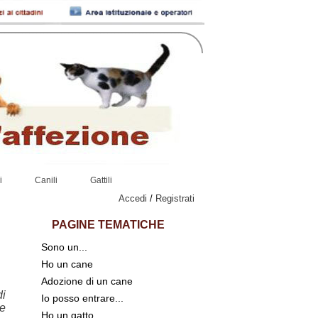
i
Canili
Gattili
Accedi
/
Registrati
PAGINE TEMATICHE
Sono un...
Ho un cane
Adozione di un cane
di
Io posso entrare...
 e
Ho un gatto