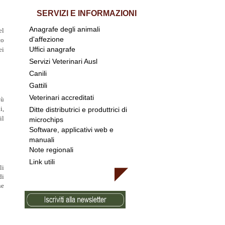
SERVIZI E INFORMAZIONI
Anagrafe degli animali
el
d'affezione
co
Uffici anagrafe
ei
Servizi Veterinari Ausl
Canili
Gattili
Veterinari accreditati
iù
i,
Ditte distributrici e produttrici di
il
microchips
Software, applicativi web e
manuali
Note regionali
Link utili
li
di
ne