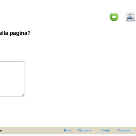
della pagina?
na
Home
Chi siamo
Credits
Contattaci