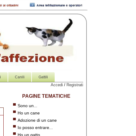
i
Canili
Gattili
Accedi
/
Registrati
PAGINE TEMATICHE
Sono un...
Ho un cane
Adozione di un cane
Io posso entrare...
Ho un gatto