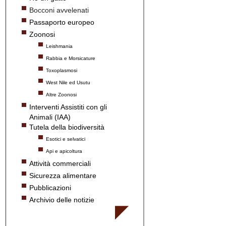
Bocconi avvelenati
Passaporto europeo
Zoonosi
Leishmania
Rabbia e Morsicature
Toxoplasmosi
West Nile ed Usutu
Altre Zoonosi
Interventi Assistiti con gli
Animali (IAA)
Tutela della biodiversità
Esotici e selvatici
Api e apicoltura
Attività commerciali
Sicurezza alimentare
Pubblicazioni
Archivio delle notizie